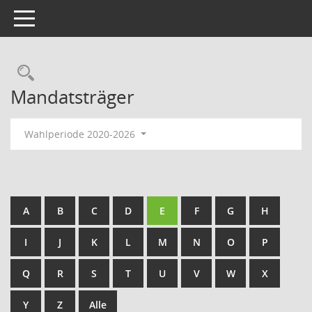
Toggle navigation
Rechercheauswahl
Mandatsträger
Wahlperiode 2020-2026
A
B
C
D
E
F
G
H
I
J
K
L
M
N
O
P
Q
R
S
T
U
V
W
X
Y
Z
Alle