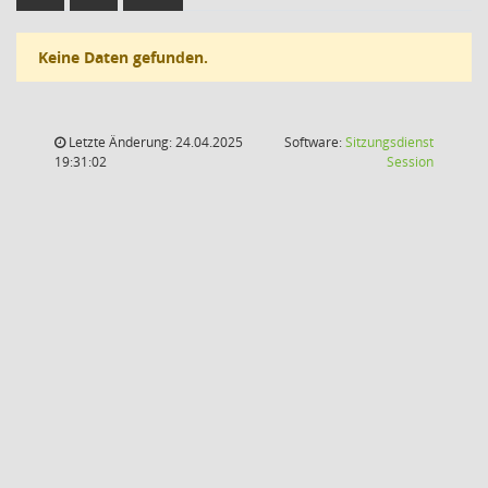
Keine Daten gefunden.
Letzte Änderung: 24.04.2025
Software:
Sitzungsdienst
(Wird in
19:31:02
Session