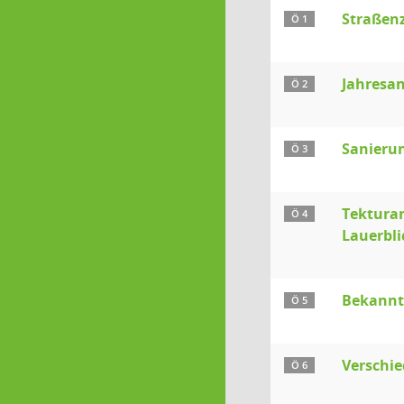
Straßen
Ö 1
Jahresa
Ö 2
Sanierun
Ö 3
Tektura
Ö 4
Lauerbli
Bekanntg
Ö 5
Verschied
Ö 6