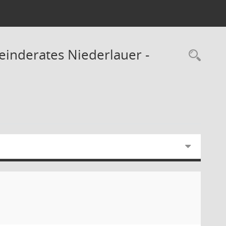
meinderates Niederlauer -
Rec