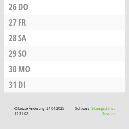
26
DO
27
FR
28
SA
29
SO
30
MO
31
DI
Letzte Änderung: 24.04.2025
Software:
Sitzungsdienst
(Wird in
19:31:02
Session