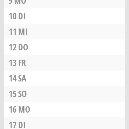
9
MO
10
DI
11
MI
12
DO
13
FR
14
SA
15
SO
16
MO
17
DI