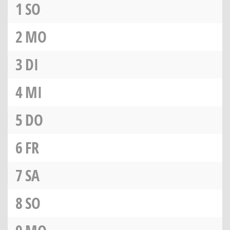
1
SO
2
MO
3
DI
4
MI
5
DO
6
FR
7
SA
8
SO