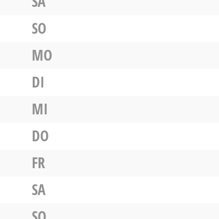
SA
SO
MO
DI
MI
DO
FR
SA
SO