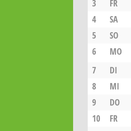
3
FR
4
SA
5
SO
6
MO
7
DI
8
MI
9
DO
10
FR