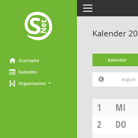
Toggle navigation
Kalender 20
Kalender
Startseite
Kalender
August
Organisation
1
MI
2
DO