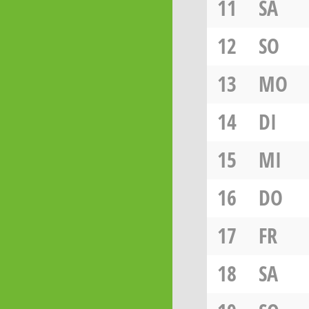
11
SA
12
SO
13
MO
14
DI
15
MI
16
DO
17
FR
18
SA