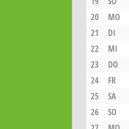
19
SO
20
MO
21
DI
22
MI
23
DO
24
FR
25
SA
26
SO
27
MO