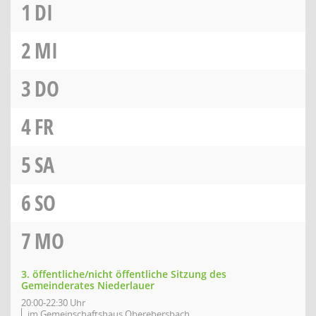
1
DI
2
MI
3
DO
4
FR
5
SA
6
SO
7
MO
3. öffentliche/nicht öffentliche Sitzung des
Gemeinderates Niederlauer
20:00-22:30 Uhr
im Gemeinschaftshaus Oberebersbach,