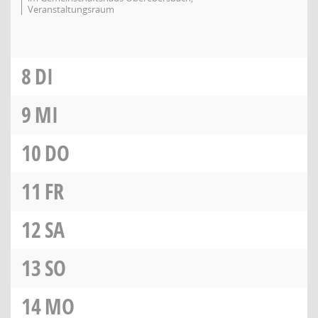
Veranstaltungsraum
8
DI
9
MI
10
DO
11
FR
12
SA
13
SO
14
MO