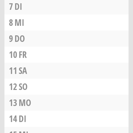
7
DI
8
MI
9
DO
10
FR
11
SA
12
SO
13
MO
14
DI