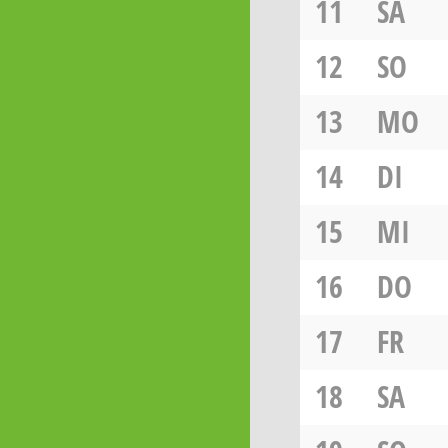
11
SA
12
SO
13
MO
14
DI
15
MI
16
DO
17
FR
18
SA