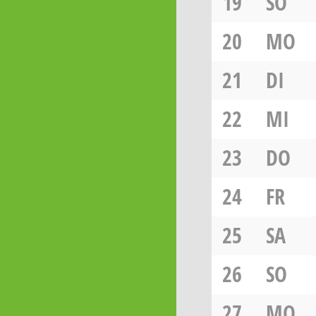
19
SO
20
MO
21
DI
22
MI
23
DO
24
FR
25
SA
26
SO
27
MO