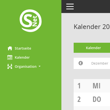
Toggle navigation
Kalender 2
Kalender
Startseite
Kalender
Dezember
Organisation
1
MI
2
DO