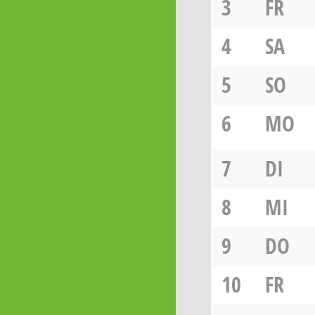
3
FR
4
SA
5
SO
6
MO
7
DI
8
MI
9
DO
10
FR