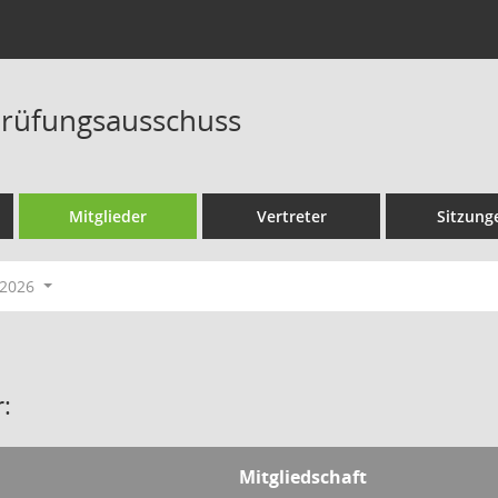
rüfungsausschuss
Mitglieder
Vertreter
Sitzung
-2026
:
Mitgliedschaft