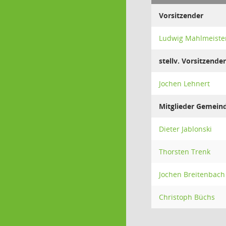
Vorsitzender
Ludwig Mahlmeiste
stellv. Vorsitzender
Jochen Lehnert
Mitglieder Gemein
Dieter Jablonski
Thorsten Trenk
Jochen Breitenbach
Christoph Büchs